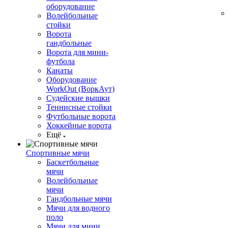
оборудование
Волейбольные
стойки
Ворота
гандбольные
Ворота для мини-
футбола
Канаты
Оборудование
WorkOut (ВоркАут)
Судейские вышки
Теннисные стойки
Футбольные ворота
Хоккейные ворота
Ещё
Спортивные мячи
Баскетбольные
мячи
Волейбольные
мячи
Гандбольные мячи
Мячи для водного
поло
Мячи для мини