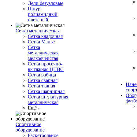
Дели безузловые
Шнур
полиамидный
плетеный
Сетка металлическая
Сетка кладочная
Сетка Манье
Сетка
металлическая
мелкоячеистая
Сетка просечно-
вытяжная ЦПВС
Сетка рабица
Сетка сварная
Нане
Сетка тканая
спор
Сетка шарнирная
Обор
Сетка штукатурная
футб
металлическая
Ещё
Спортивное
оборудование
Баскетбольное