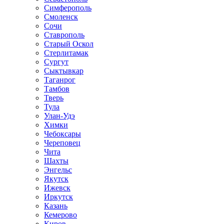
Симферополь
Смоленск
Сочи
Ставрополь
Старый Оскол
Стерлитамак
Сургут
Сыктывкар
Таганрог
Тамбов
Тверь
Тула
Улан-Удэ
Химки
Чебоксары
Череповец
Чита
Шахты
Энгельс
Якутск
Ижевск
Иркутск
Казань
Кемерово
Киров