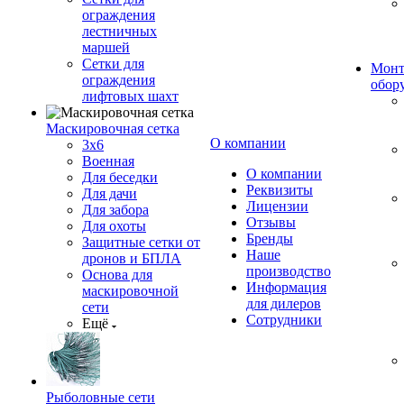
ограждения
лестничных
маршей
Сетки для
Монт
ограждения
обор
лифтовых шахт
Маскировочная сетка
О компании
3х6
Военная
О компании
Для беседки
Реквизиты
Для дачи
Лицензии
Для забора
Отзывы
Для охоты
Бренды
Защитные сетки от
Наше
дронов и БПЛА
производство
Основа для
Информация
маскировочной
для дилеров
сети
Сотрудники
Ещё
Рыболовные сети