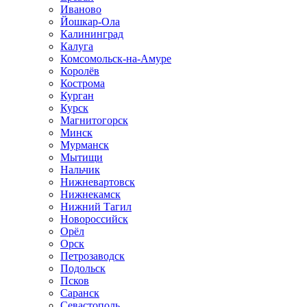
Иваново
Йошкар-Ола
Калининград
Калуга
Комсомольск-на-Амуре
Королёв
Кострома
Курган
Курск
Магнитогорск
Минск
Мурманск
Мытищи
Нальчик
Нижневартовск
Нижнекамск
Нижний Тагил
Новороссийск
Орёл
Орск
Петрозаводск
Подольск
Псков
Саранск
Севастополь