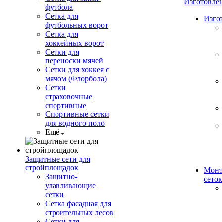
Изготовле
футбола
Сетка для
Изго
футбольных ворот
Сетка для
хоккейных ворот
Сетки для
переноски мячей
Сетки для хоккея с
мячом (Флорбола)
Сетки
страховочные
спортивные
Спортивные сетки
для водного поло
Ещё
Защитные сети для
стройплощадок
Монт
Защитно-
сеток
улавливающие
сетки
Сетка фасадная для
строительных лесов
Сетки для