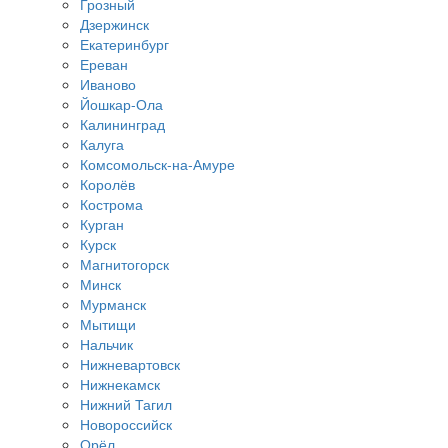
Грозный
Дзержинск
Екатеринбург
Ереван
Иваново
Йошкар-Ола
Калининград
Калуга
Комсомольск-на-Амуре
Королёв
Кострома
Курган
Курск
Магнитогорск
Минск
Мурманск
Мытищи
Нальчик
Нижневартовск
Нижнекамск
Нижний Тагил
Новороссийск
Орёл