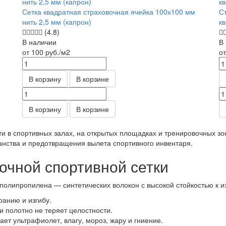
Сетка квадратная страховочная ячейка 100х100 мм
С
нить 2,5 мм (капрон)
к
(4.8)
В наличии
В
от 100
руб.
/м2
о
В корзину
В корзине
В корзину
В корзине
и в спортивных залах, на открытых площадках и тренировочных зо
анства и предотвращения вылета спортивного инвентаря.
очной спортивной сетки
 полипропилена — синтетических волокон с высокой стойкостью к и
ранию и изгибу.
 полотно не теряет целостности.
ет ультрафиолет, влагу, мороз, жару и гниение.