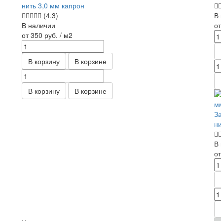
нить 3,0 мм капрон
(4.3)
В
В наличии
о
от 350
руб.
/ м2
В корзину
В корзине
В корзину
В корзине
З
н
В
о