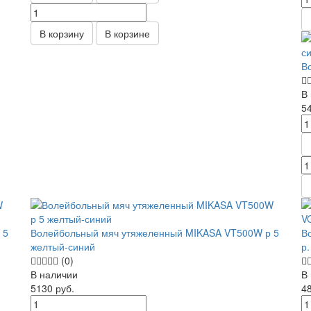
В корзину
В корзине
В
В
5
 5
Волейбольный мяч утяжеленный MIKASA VT500W р 5
В
желтый-синий
р.
(0)
В наличии
В
5130
руб.
4