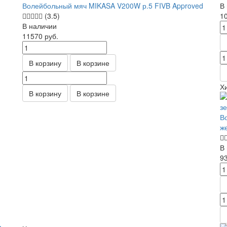
Волейбольный мяч MIKASA V200W р.5 FIVB Approved
В
(3.5)
1
В наличии
11570
руб.
В корзину
В корзине
Х
В корзину
В корзине
В
ж
В
9