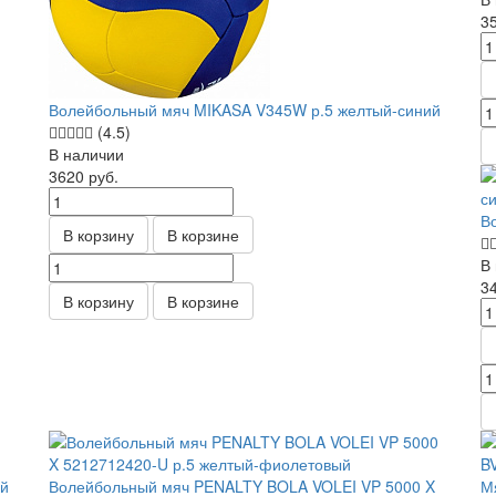
3
Волейбольный мяч MIKASA V345W р.5 желтый-синий
(4.5)
В наличии
3620
руб.
В
В корзину
В корзине
В
3
В корзину
В корзине
ий
Волейбольный мяч PENALTY BOLA VOLEI VP 5000 X
М