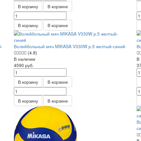
В корзину
В корзине
В корзину
В корзине
й-
Волейбольный мяч MIKASA V330W р.5 желтый-синий
В
(4.8)
В наличии
В
4590
руб.
3
В корзину
В корзине
В корзину
В корзине
В
с
В