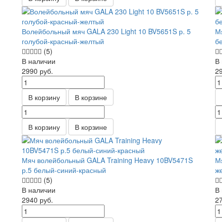
Волейбольный мяч GALA 230 Light 10 BV5651S р. 5
М
голубой-красный-желтый
б
(5)
В наличии
В
2990
руб.
2
В корзину
В корзине
В корзину
В корзине
Мяч волейбольный GALA Training Heavy 10BV5471S
М
р.5 белый-синий-красный
ж
(5)
В наличии
В
2940
руб.
2