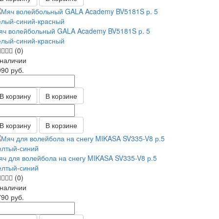
яч волейбольный GALA Academy BV5181S р. 5
елый-синий-красный
(0)
 наличии
990
руб.
В корзину
В корзине
В корзину
В корзине
яч для волейбола на снегу MIKASA SV335-V8 р.5
елтый-синий
(0)
 наличии
790
руб.