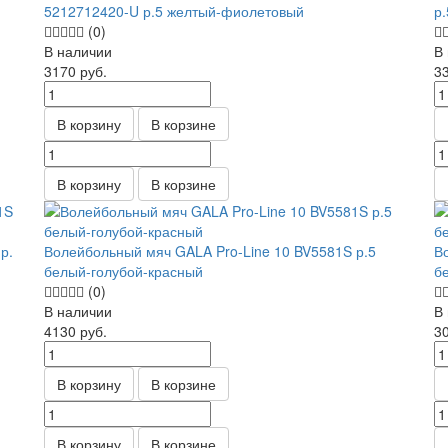
5212712420-U р.5 желтый-фиолетовый
р
(0)
В наличии
В
3170
руб.
3
В корзину
В корзине
В корзину
В корзине
р.
Волейбольный мяч GALA Pro-Line 10 BV5581S р.5
В
белый-голубой-красный
б
(0)
В наличии
В
4130
руб.
3
В корзину
В корзине
В корзину
В корзине