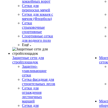
хоккейных ворот
Сетки для
переноски мячей
Сетки для хоккея с
мячом (Флорбола)
Сетки
страховочные
спортивные
Спортивные сетки
для водного поло
Ещё
Защитные сети для
Монт
стройплощадок
сеток
Защитно-
улавливающие
сетки
Сетка фасадная для
строительных лесов
Сетки для
ограждения
лестничных
маршей
Монт
Сетки для
обор