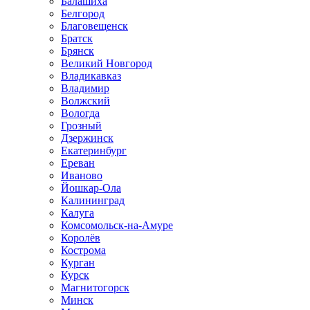
Балашиха
Белгород
Благовещенск
Братск
Брянск
Великий Новгород
Владикавказ
Владимир
Волжский
Вологда
Грозный
Дзержинск
Екатеринбург
Ереван
Иваново
Йошкар-Ола
Калининград
Калуга
Комсомольск-на-Амуре
Королёв
Кострома
Курган
Курск
Магнитогорск
Минск