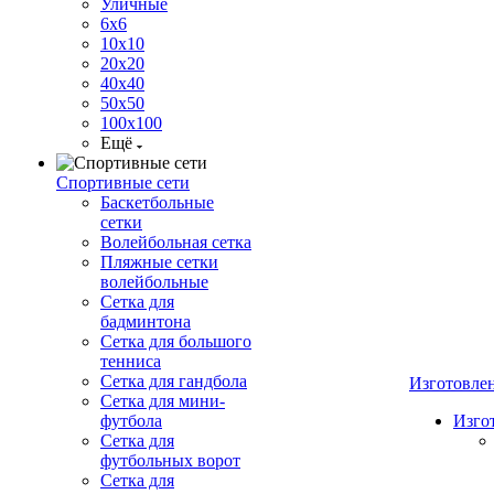
Уличные
6х6
10х10
20х20
40х40
50х50
100х100
Ещё
Спортивные сети
Баскетбольные
сетки
Волейбольная сетка
Пляжные сетки
волейбольные
Сетка для
бадминтона
Сетка для большого
тенниса
Сетка для гандбола
Изготовле
Сетка для мини-
футбола
Изго
Сетка для
футбольных ворот
Сетка для