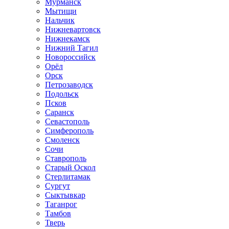
Мурманск
Мытищи
Нальчик
Нижневартовск
Нижнекамск
Нижний Тагил
Новороссийск
Орёл
Орск
Петрозаводск
Подольск
Псков
Саранск
Севастополь
Симферополь
Смоленск
Сочи
Ставрополь
Старый Оскол
Стерлитамак
Сургут
Сыктывкар
Таганрог
Тамбов
Тверь