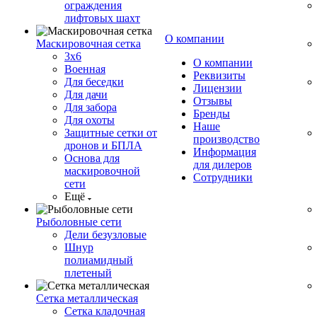
ограждения
лифтовых шахт
О компании
Маскировочная сетка
3х6
О компании
Военная
Реквизиты
Для беседки
Лицензии
Для дачи
Отзывы
Для забора
Бренды
Для охоты
Наше
Защитные сетки от
производство
дронов и БПЛА
Информация
Основа для
для дилеров
маскировочной
Сотрудники
сети
Ещё
Рыболовные сети
Дели безузловые
Шнур
полиамидный
плетеный
Сетка металлическая
Сетка кладочная