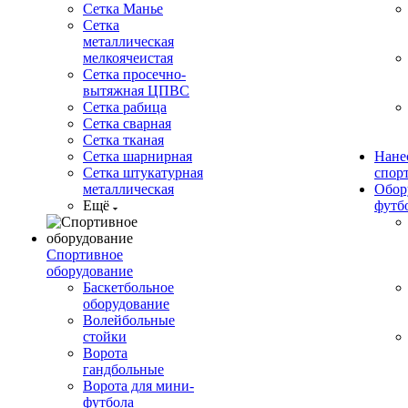
Сетка Манье
Сетка
металлическая
мелкоячеистая
Сетка просечно-
вытяжная ЦПВС
Сетка рабица
Сетка сварная
Сетка тканая
Сетка шарнирная
Нане
Сетка штукатурная
спор
металлическая
Обор
Ещё
футб
Спортивное
оборудование
Баскетбольное
оборудование
Волейбольные
стойки
Ворота
гандбольные
Ворота для мини-
футбола