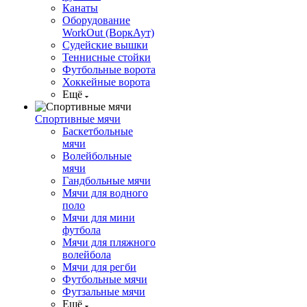
Канаты
Оборудование
WorkOut (ВоркАут)
Судейские вышки
Теннисные стойки
Футбольные ворота
Хоккейные ворота
Ещё
Спортивные мячи
Баскетбольные
мячи
Волейбольные
мячи
Гандбольные мячи
Мячи для водного
поло
Мячи для мини
футбола
Мячи для пляжного
волейбола
Мячи для регби
Футбольные мячи
Футзальные мячи
Ещё