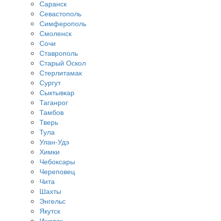
Саранск
Севастополь
Симферополь
Смоленск
Сочи
Ставрополь
Старый Оскол
Стерлитамак
Сургут
Сыктывкар
Таганрог
Тамбов
Тверь
Тула
Улан-Удэ
Химки
Чебоксары
Череповец
Чита
Шахты
Энгельс
Якутск
Ижевск