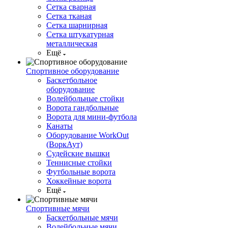
Сетка сварная
Сетка тканая
Сетка шарнирная
Сетка штукатурная
металлическая
Ещё
Спортивное оборудование
Баскетбольное
оборудование
Волейбольные стойки
Ворота гандбольные
Ворота для мини-футбола
Канаты
Оборудование WorkOut
(ВоркАут)
Судейские вышки
Теннисные стойки
Футбольные ворота
Хоккейные ворота
Ещё
Спортивные мячи
Баскетбольные мячи
Волейбольные мячи