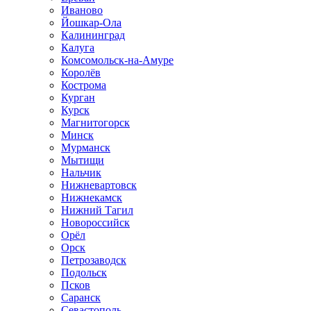
Иваново
Йошкар-Ола
Калининград
Калуга
Комсомольск-на-Амуре
Королёв
Кострома
Курган
Курск
Магнитогорск
Минск
Мурманск
Мытищи
Нальчик
Нижневартовск
Нижнекамск
Нижний Тагил
Новороссийск
Орёл
Орск
Петрозаводск
Подольск
Псков
Саранск
Севастополь