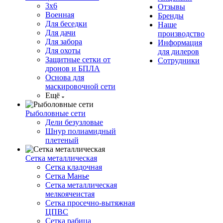
3х6
Отзывы
Военная
Бренды
Для беседки
Наше
Для дачи
производство
Для забора
Информация
Для охоты
для дилеров
Защитные сетки от
Сотрудники
дронов и БПЛА
Основа для
маскировочной сети
Ещё
Рыболовные сети
Дели безузловые
Шнур полиамидный
плетеный
Сетка металлическая
Сетка кладочная
Сетка Манье
Сетка металлическая
мелкоячеистая
Сетка просечно-вытяжная
ЦПВС
Сетка рабица