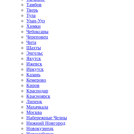
Тамбов
Тверь
Тула
Улан-Удэ
Химки
Чебоксары
Череповец
Чита
Шахты
Энгельс
Якутск
Ижевск
Иркутск
Казань
Кемерово
Киров
Краснодар
Красноярск
Липецк
Махачкала
Москва
Набережные Челны
Нижний Новгород
Новокузнецк
Новосибирск