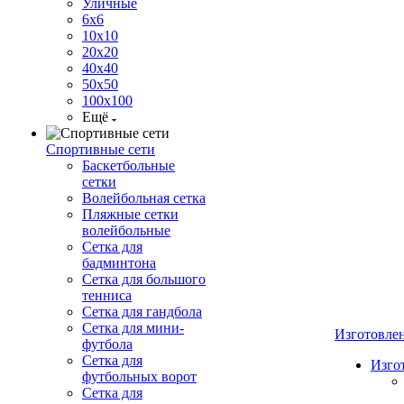
Уличные
6х6
10х10
20х20
40х40
50х50
100х100
Ещё
Спортивные сети
Баскетбольные
сетки
Волейбольная сетка
Пляжные сетки
волейбольные
Сетка для
бадминтона
Сетка для большого
тенниса
Сетка для гандбола
Сетка для мини-
Изготовле
футбола
Сетка для
Изго
футбольных ворот
Сетка для