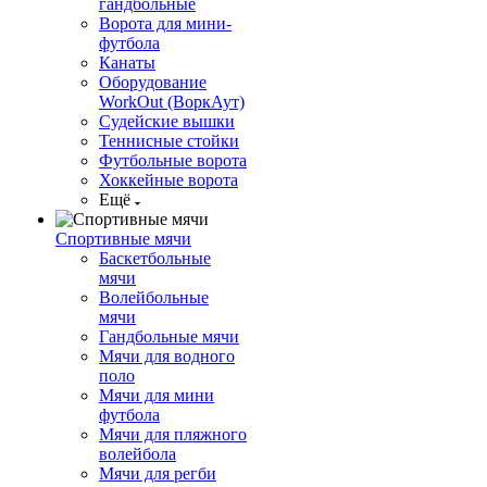
гандбольные
Ворота для мини-
футбола
Канаты
Оборудование
WorkOut (ВоркАут)
Судейские вышки
Теннисные стойки
Футбольные ворота
Хоккейные ворота
Ещё
Спортивные мячи
Баскетбольные
мячи
Волейбольные
мячи
Гандбольные мячи
Мячи для водного
поло
Мячи для мини
футбола
Мячи для пляжного
волейбола
Мячи для регби