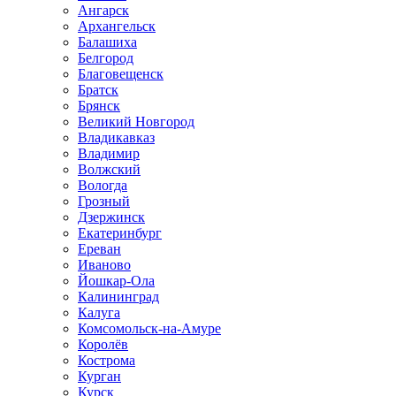
Ангарск
Архангельск
Балашиха
Белгород
Благовещенск
Братск
Брянск
Великий Новгород
Владикавказ
Владимир
Волжский
Вологда
Грозный
Дзержинск
Екатеринбург
Ереван
Иваново
Йошкар-Ола
Калининград
Калуга
Комсомольск-на-Амуре
Королёв
Кострома
Курган
Курск