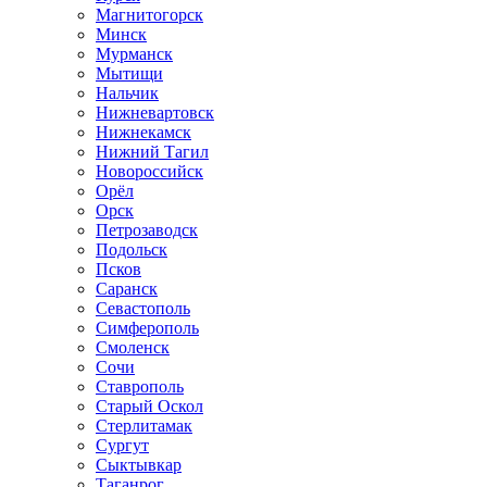
Магнитогорск
Минск
Мурманск
Мытищи
Нальчик
Нижневартовск
Нижнекамск
Нижний Тагил
Новороссийск
Орёл
Орск
Петрозаводск
Подольск
Псков
Саранск
Севастополь
Симферополь
Смоленск
Сочи
Ставрополь
Старый Оскол
Стерлитамак
Сургут
Сыктывкар
Таганрог