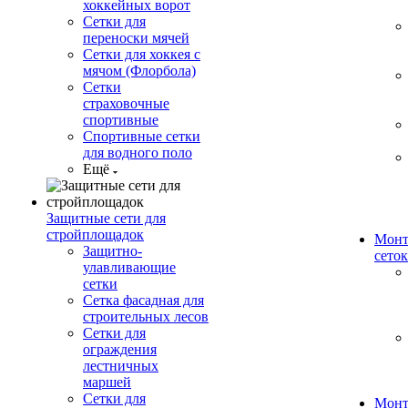
хоккейных ворот
Сетки для
переноски мячей
Сетки для хоккея с
мячом (Флорбола)
Сетки
страховочные
спортивные
Спортивные сетки
для водного поло
Ещё
Защитные сети для
стройплощадок
Монт
Защитно-
сеток
улавливающие
сетки
Сетка фасадная для
строительных лесов
Сетки для
ограждения
лестничных
маршей
Сетки для
Монт