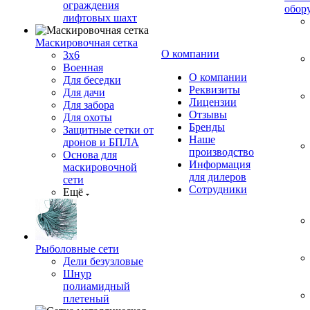
ограждения
обор
лифтовых шахт
Маскировочная сетка
О компании
3х6
Военная
О компании
Для беседки
Реквизиты
Для дачи
Лицензии
Для забора
Отзывы
Для охоты
Бренды
Защитные сетки от
Наше
дронов и БПЛА
производство
Основа для
Информация
маскировочной
для дилеров
сети
Сотрудники
Ещё
Рыболовные сети
Дели безузловые
Шнур
полиамидный
плетеный