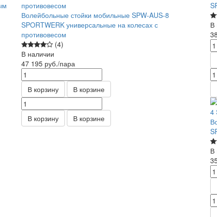
ым
S
Волейбольные стойки мобильные SPW-AUS-8
SPORTWERK универсальные на колесах с
В
противовесом
3
(4)
В наличии
47 195
руб.
/пара
В корзину
В корзине
В корзину
В корзине
В
S
В
3