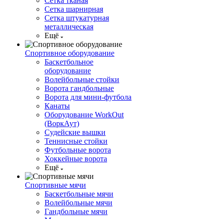
Сетка тканая
Сетка шарнирная
Сетка штукатурная
металлическая
Ещё
Спортивное оборудование
Баскетбольное
оборудование
Волейбольные стойки
Ворота гандбольные
Ворота для мини-футбола
Канаты
Оборудование WorkOut
(ВоркАут)
Судейские вышки
Теннисные стойки
Футбольные ворота
Хоккейные ворота
Ещё
Спортивные мячи
Баскетбольные мячи
Волейбольные мячи
Гандбольные мячи