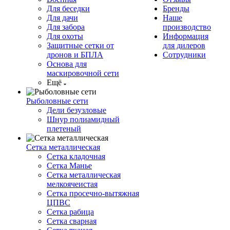
Для беседки
Бренды
Для дачи
Наше
Для забора
производство
Для охоты
Информация
Защитные сетки от
для дилеров
дронов и БПЛА
Сотрудники
Основа для
маскировочной сети
Ещё
Рыболовные сети
Дели безузловые
Шнур полиамидный
плетеный
Сетка металлическая
Сетка кладочная
Сетка Манье
Сетка металлическая
мелкоячеистая
Сетка просечно-вытяжная
ЦПВС
Сетка рабица
Сетка сварная