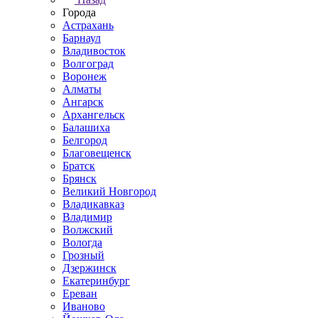
Города
Астрахань
Барнаул
Владивосток
Волгоград
Воронеж
Алматы
Ангарск
Архангельск
Балашиха
Белгород
Благовещенск
Братск
Брянск
Великий Новгород
Владикавказ
Владимир
Волжский
Вологда
Грозный
Дзержинск
Екатеринбург
Ереван
Иваново