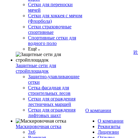
Сетки для переноски
мячей
Сетки для хоккея с мячом
(Флорбола)
Сетки страховочные
спортивные
Спортивные сетки для
водного поло
Ещё
И
Защитные сети для
стройплощадок
Защитно-улавливающие
сетки
Сетка фасадная для
строительных лесов
Сетки для ограждения
лестничных маршей
Сетки для ограждения
О компании
лифтовых шахт
О компании
Маскировочная сетка
Реквизиты
3х6
Лицензии
Военная
Отзывы