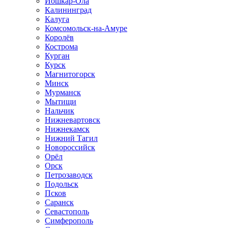
Йошкар-Ола
Калининград
Калуга
Комсомольск-на-Амуре
Королёв
Кострома
Курган
Курск
Магнитогорск
Минск
Мурманск
Мытищи
Нальчик
Нижневартовск
Нижнекамск
Нижний Тагил
Новороссийск
Орёл
Орск
Петрозаводск
Подольск
Псков
Саранск
Севастополь
Симферополь