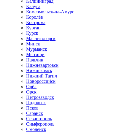
Калининград
Калуга
Комсомольск-на-Амуре
Королёв
Кострома
Курган
Курск
Магнитогорск
Минск
Мурманск
Мытищи
Нальчик
Нижневартовск
Нижнекамск
Нижний Тагил
Новороссийск
Орёл
Орск
Петрозаводск
Подольск
Псков
Саранск
Севастополь
Симферополь
Смоленск