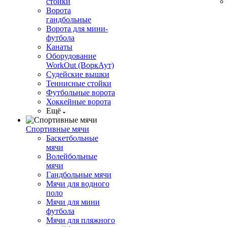
стойки
Ворота
гандбольные
Ворота для мини-
футбола
Канаты
Оборудование
WorkOut (ВоркАут)
Судейские вышки
Теннисные стойки
Футбольные ворота
Хоккейные ворота
Ещё
Спортивные мячи
Баскетбольные
мячи
Волейбольные
мячи
Гандбольные мячи
Мячи для водного
поло
Мячи для мини
футбола
Мячи для пляжного