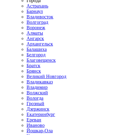
Города
Астрахань
Барнаул
Владивосток
Волгоград
Воронеж
Алматы
Ангарск
Архангельск
Балашиха
Белгород
Благовещенск
Братск
Брянск
Великий Новгород
Владикавказ
Владимир
Волжский
Вологда
Грозный
Дзержинск
Екатеринбург
Ереван
Иваново
Йошкар-Ола