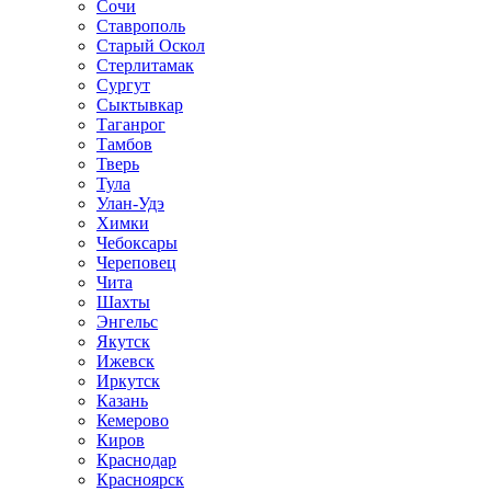
Сочи
Ставрополь
Старый Оскол
Стерлитамак
Сургут
Сыктывкар
Таганрог
Тамбов
Тверь
Тула
Улан-Удэ
Химки
Чебоксары
Череповец
Чита
Шахты
Энгельс
Якутск
Ижевск
Иркутск
Казань
Кемерово
Киров
Краснодар
Красноярск