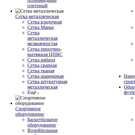
полиамидный
плетеный
Сетка металлическая
Сетка кладочная
Сетка Манье
Сетка
металлическая
мелкоячеистая
Сетка просечно-
вытяжная ЦПВС
Сетка рабица
Сетка сварная
Сетка тканая
Сетка шарнирная
Нане
Сетка штукатурная
спор
металлическая
Обор
Ещё
футб
Спортивное
оборудование
Баскетбольное
оборудование
Волейбольные