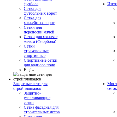
футбола
Изго
Сетка для
футбольных ворот
Сетка для
хоккейных ворот
Сетки для
переноски мячей
Сетки для хоккея с
мячом (Флорбола)
Сетки
страховочные
спортивные
Спортивные сетки
для водного поло
Ещё
Защитные сети для
Монт
стройплощадок
сеток
Защитно-
улавливающие
сетки
Сетка фасадная для
строительных лесов
Сетки для