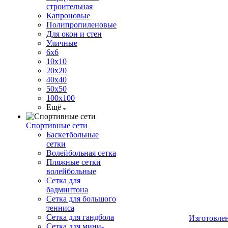
строительная
Капроновые
Полипропиленовые
Для окон и стен
Уличные
6х6
10х10
20х20
40х40
50х50
100х100
Ещё
Спортивные сети
Баскетбольные
сетки
Волейбольная сетка
Пляжные сетки
волейбольные
Сетка для
бадминтона
Сетка для большого
тенниса
Сетка для гандбола
Изготовле
Сетка для мини-