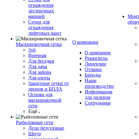
ограждения
лестничных
маршей
Монт
Сетки для
обор
ограждения
лифтовых шахт
О компании
Маскировочная сетка
3х6
О компании
Военная
Реквизиты
Для беседки
Лицензии
Для дачи
Отзывы
Для забора
Бренды
Для охоты
Наше
Защитные сетки от
производство
дронов и БПЛА
Информация
Основа для
для дилеров
маскировочной
Сотрудники
сети
Ещё
Рыболовные сети
Дели безузловые
Шнур