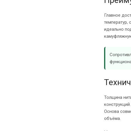
Преиму
Главное дост
температур, 
идеально под
камуфляжную
Сопротивл
функциона
Технич
Толщина нити
конструкций.
Основа совм
объёма.