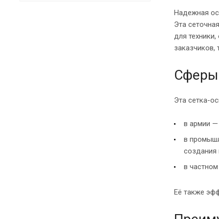
Надежная осн
Эта сеточна
для техники
заказчиков, 
Сферы 
Эта сетка-ос
в армии —
в промышл
создания 
в частном
Её также эфф