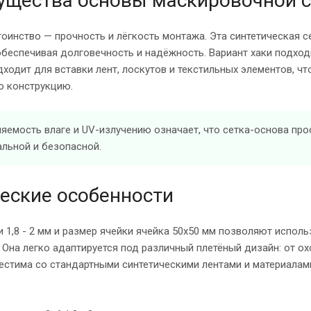
щества основы маскировочной с
оинство — прочность и лёгкость монтажа. Эта синтетическая се
обеспечивая долговечность и надёжность. Вариант хаки подход
ходит для вставки лент, лоскутов и текстильных элементов, ч
 конструкцию.
яемость влаге и UV-излучению означает, что сетка-основа про
льной и безопасной.
еские особенности
 1,8 - 2 мм и размер ячейки ячейка 50х50 мм позволяют исполь
 Она легко адаптируется под различный плетёный дизайн: от о
естима со стандартными синтетическими лентами и материалам