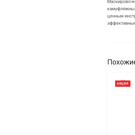
Маскировочна
камуфляжных 
ценным инст
эффективные
Похожи
АКЦИЯ