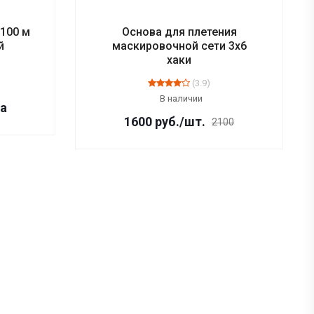
100 м
Основа для плетения
й
маскировочной сети 3х6
хаки
(3.9)
В наличии
на
1600
руб.
/шт.
2100